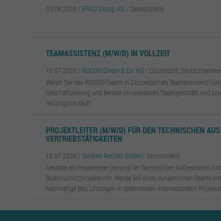
03.08.2026 /
ERGO Group AG'
/ Deutschland
TEAMASSISTENZ (M/W/D) IN VOLLZEIT
16.07.2026 /
ROGON GmbH & Co. KG
/ Düsseldorf, Deutschlandwe
Werde Teil des ROGON-Teams in Düsseldorf als Teamassistenz! Unt
Geschäftsleitung und Berater im operativen Tagesgeschäft und sorg
reibungslos läuft.
PROJEKTLEITER (M/W/D) FÜR DEN TECHNISCHEN AUSS
ERTRIEBSTÄTIGKEITEN
16.07.2026 /
Sunbelt Rentals GmbH
/ Deutschland
Gestalte als Projektleiter (m/w/d) im Technischen Außendienst inn
Bodenschutzprojekte mit. Werde Teil eines dynamischen Teams und
nachhaltige Bau Lösungen in spannenden internationalen Projekte