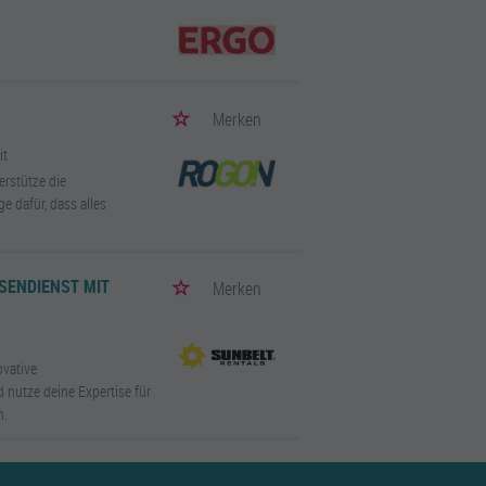
Merken
it
erstütze die
e dafür, dass alles
ENDIENST MIT V
Merken
ovative
 nutze deine Expertise für
n.