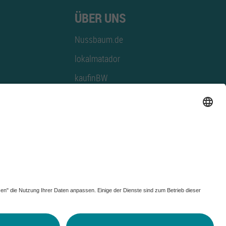
ÜBER UNS
Nussbaum.de
lokalmatador
kaufinBW
Nussbaum Club
NussbaumID
Nussbaum Medien