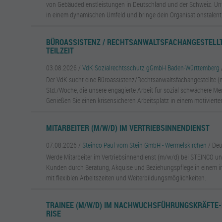
von Gebäudedienstleistungen in Deutschland und der Schweiz. U
in einem dynamischen Umfeld und bringe dein Organisationstalent 
BÜROASSISTENZ / RECHTSANWALTSFACHANGESTELLT
TEILZEIT
03.08.2026 /
VdK Sozialrechtsschutz gGmbH Baden-Württemberg
Der VdK sucht eine Büroassistenz/Rechtsanwaltsfachangestellte (m/
Std./Woche, die unsere engagierte Arbeit für sozial schwächere Me
Genießen Sie einen krisensicheren Arbeitsplatz in einem motiviert
MITARBEITER (M/W/D) IM VERTRIEBSINNENDIENST
07.08.2026 /
Steinco Paul vom Stein GmbH - Wermelskirchen
/ De
Werde Mitarbeiter im Vertriebsinnendienst (m/w/d) bei STEINCO un
Kunden durch Beratung, Akquise und Beziehungspflege in einem 
mit flexiblen Arbeitszeiten und Weiterbildungsmöglichkeiten.
TRAINEE (M/W/D) IM NACHWUCHSFÜHRUNGSKRÄFTE
RISE