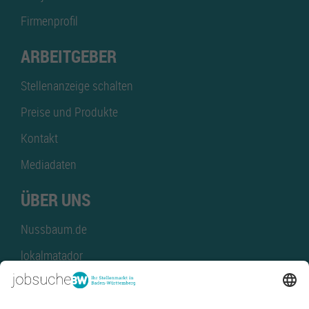
Firmenprofil
ARBEITGEBER
Stellenanzeige schalten
Preise und Produkte
Kontakt
Mediadaten
ÜBER UNS
Nussbaum.de
lokalmatador
kaufinBW
Nussbaum Club