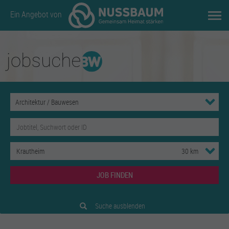
Ein Angebot von
JOB FINDEN
Suche ausblenden