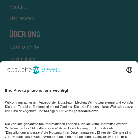
Kontakt
Mediadaten
ÜBER UNS
Nussbaum.de
lokalmatador
kaufinBW
Nussbaum Club
NussbaumID
Nussbaum Medien
de.jobble.org