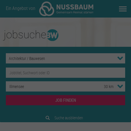
Ein Angebot von
JOB FINDEN
Suche ausblenden