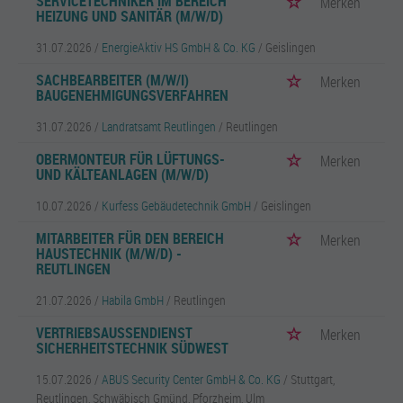
SERVICETECHNIKER IM BEREICH
Merken
HEIZUNG UND SANITÄR (M/W/D)
31.07.2026 /
EnergieAktiv HS GmbH & Co. KG
/ Geislingen
SACHBEARBEITER (M/W/I)
Merken
BAUGENEHMIGUNGSVERFAHREN
31.07.2026 /
Landratsamt Reutlingen
/ Reutlingen
OBERMONTEUR FÜR LÜFTUNGS-
Merken
UND KÄLTEANLAGEN (M/W/D)
10.07.2026 /
Kurfess Gebäudetechnik GmbH
/ Geislingen
MITARBEITER FÜR DEN BEREICH
Merken
HAUSTECHNIK (M/W/D) -
REUTLINGEN
21.07.2026 /
Habila GmbH
/ Reutlingen
VERTRIEBSAUSSENDIENST S
Merken
ICHERHEITSTECHNIK SÜDWEST
15.07.2026 /
ABUS Security Center GmbH & Co. KG
/ Stuttgart,
Reutlingen, Schwäbisch Gmünd, Pforzheim, Ulm