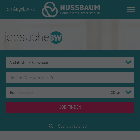
Ein Angebot von
JOB FINDEN
Suche ausblenden