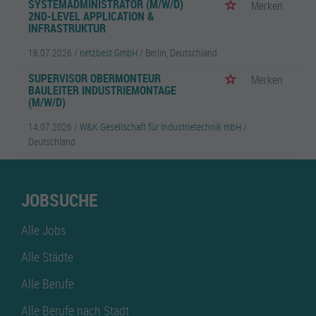
SYSTEMADMINISTRATOR (M/W/D)
Merken
2ND-LEVEL APPLICATION &
INFRASTRUKTUR
18.07.2026 /
netzbest GmbH
/ Berlin, Deutschland
SUPERVISOR OBERMONTEUR
Merken
BAULEITER INDUSTRIEMONTAGE
(M/W/D)
14.07.2026 /
W&K Gesellschaft für Industrietechnik mbH
/
Deutschland
JOBSUCHE
Alle Jobs
Alle Städte
Alle Berufe
Alle Berufe nach Stadt