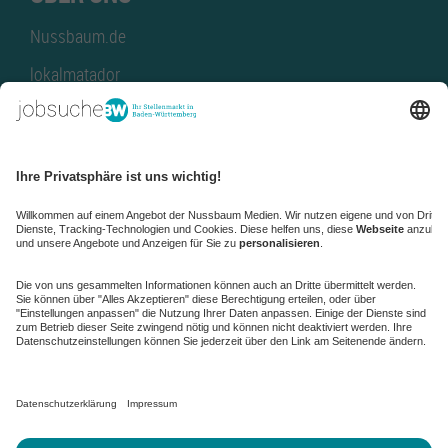
Nussbaum.de
lokalmatador
kaufinBW
Nussbaum Club
NussbaumID
Nussbaum Medien
de.jobble.org
AGB