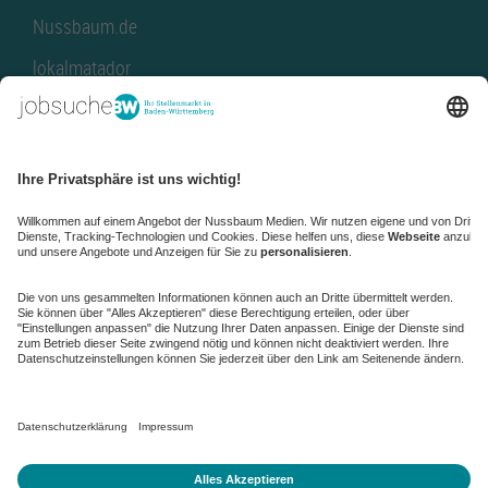
Nussbaum.de
lokalmatador
kaufinBW
Nussbaum Club
NussbaumID
Nussbaum Medien
de.jobble.org
AGB
Datenschutz