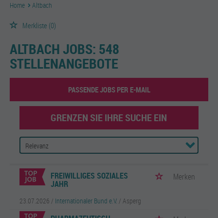
Home
Altbach
Merkliste
(0)
ALTBACH JOBS:
548
STELLENANGEBOTE
PASSENDE JOBS PER E-MAIL
GRENZEN SIE IHRE SUCHE EIN
FREIWILLIGES SOZIALES
Merken
JAHR
23.07.2026 /
Internationaler Bund e.V.
/ Asperg