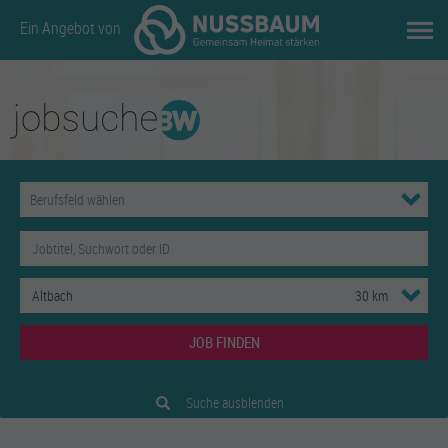
Ein Angebot von
JOB FINDEN
Suche ausblenden