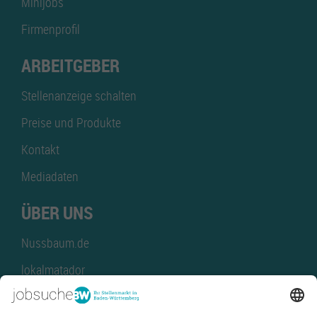
Minijobs
Firmenprofil
ARBEITGEBER
Stellenanzeige schalten
Preise und Produkte
Kontakt
Mediadaten
ÜBER UNS
Nussbaum.de
lokalmatador
kaufinBW