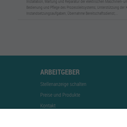
Installation, Wartung und Reparatur der elektrischen Maschinen- u
Bedienung und Pflege des Prozessleitsystems; Unterstützung der 
Instandsetzungsaufgaben; Übernahme Bereitschaftsdienst;...
ARBEITGEBER
Stellenanzeige schalten
Preise und Produkte
Kontakt
Mediadaten