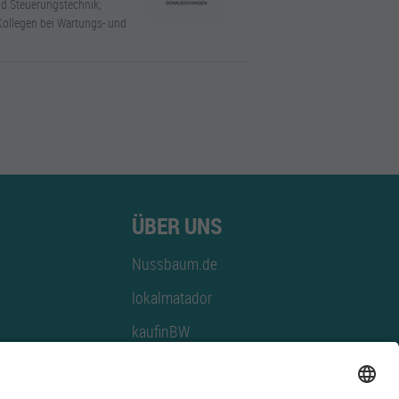
nd Steuerungstechnik;
Kollegen bei Wartungs- und
ÜBER UNS
Nussbaum.de
lokalmatador
kaufinBW
Nussbaum Club