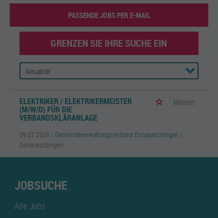
PASSENDE JOBS PER E-MAIL
GRENZEN SIE IHRE SUCHE EIN
ELEKTRIKER / ELEKTRIKERMEISTER
Merken
(M/W/D) FÜR DIE
VERBANDSKLÄRANLAGE
09.07.2026 /
Gemeindeverwaltungsverband Donaueschingen
/
Donaueschingen
JOBSUCHE
Alle Jobs