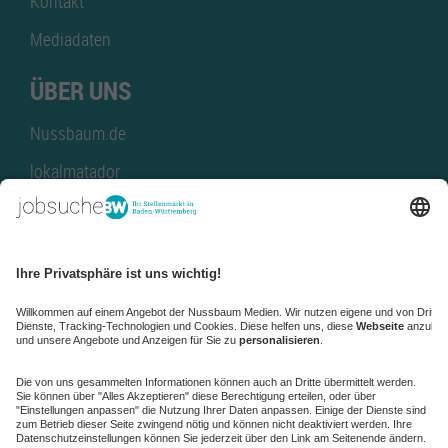
Kontakt
Mediadaten
ÜBER UNS
Nussbaum.de
lokalmatador
kaufinBW
Nussbaum Club
NussbaumID
Nussbaum Medien
de.jobble.org