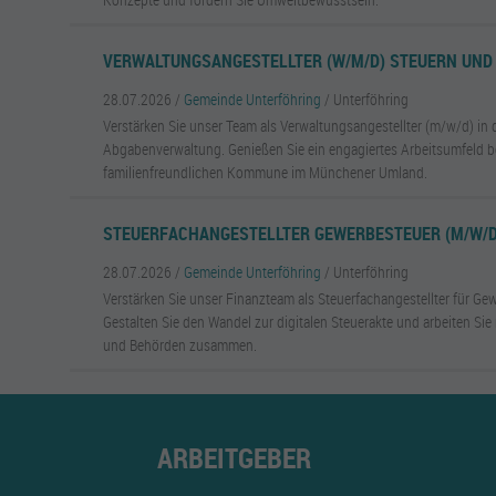
VERWALTUNGSANGESTELLTER (W/M/D) STEUERN UND 
28.07.2026 /
Gemeinde Unterföhring
/ Unterföhring
Verstärken Sie unser Team als Verwaltungsangestellter (m/w/d) in 
Abgabenverwaltung. Genießen Sie ein engagiertes Arbeitsumfeld be
familienfreundlichen Kommune im Münchener Umland.
STEUERFACHANGESTELLTER GEWERBESTEUER (M/W/D)
28.07.2026 /
Gemeinde Unterföhring
/ Unterföhring
Verstärken Sie unser Finanzteam als Steuerfachangestellter für Gewe
Gestalten Sie den Wandel zur digitalen Steuerakte und arbeiten Si
und Behörden zusammen.
ARBEITGEBER