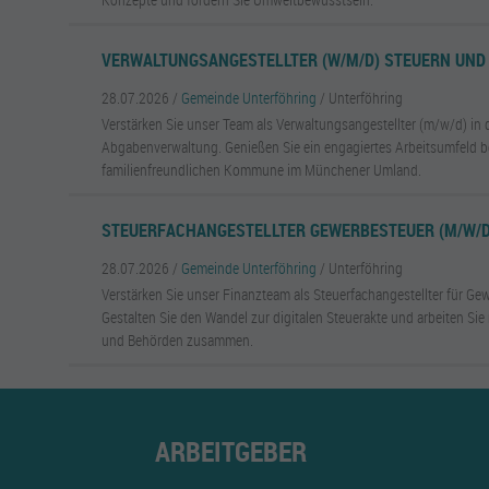
VERWALTUNGSANGESTELLTER (W/M/D) STEUERN UND 
28.07.2026 /
Gemeinde Unterföhring
/ Unterföhring
Verstärken Sie unser Team als Verwaltungsangestellter (m/w/d) in 
Abgabenverwaltung. Genießen Sie ein engagiertes Arbeitsumfeld be
familienfreundlichen Kommune im Münchener Umland.
STEUERFACHANGESTELLTER GEWERBESTEUER (M/W/D)
28.07.2026 /
Gemeinde Unterföhring
/ Unterföhring
Verstärken Sie unser Finanzteam als Steuerfachangestellter für Gewe
Gestalten Sie den Wandel zur digitalen Steuerakte und arbeiten Si
und Behörden zusammen.
ARBEITGEBER