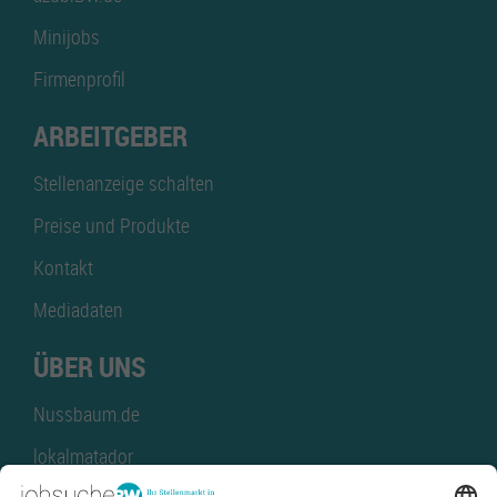
Minijobs
Firmenprofil
ARBEITGEBER
Stellenanzeige schalten
Preise und Produkte
Kontakt
Mediadaten
ÜBER UNS
Nussbaum.de
lokalmatador