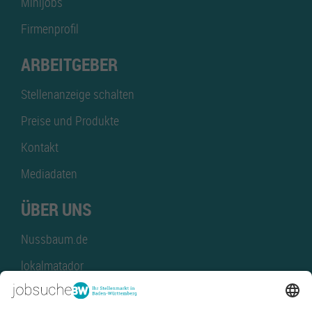
Minijobs
Firmenprofil
ARBEITGEBER
Stellenanzeige schalten
Preise und Produkte
Kontakt
Mediadaten
ÜBER UNS
Nussbaum.de
lokalmatador
kaufinBW