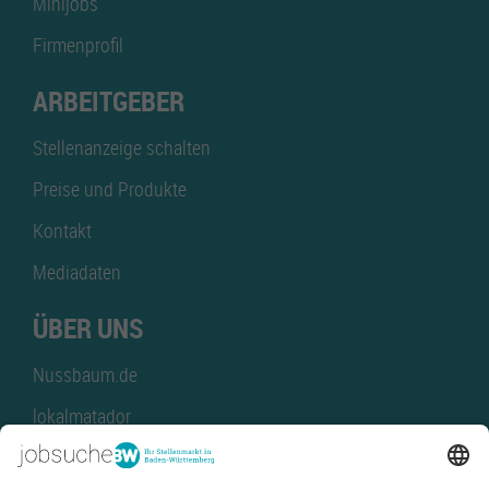
Minijobs
Firmenprofil
ARBEITGEBER
Stellenanzeige schalten
Preise und Produkte
Kontakt
Mediadaten
ÜBER UNS
Nussbaum.de
lokalmatador
kaufinBW