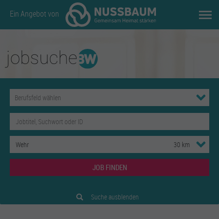
Ein Angebot von
JOB FINDEN
Suche ausblenden