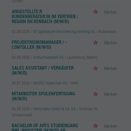
Lörrach
ANGESTELLTE:R
Merken
KUNDENBERATER:IN IM VERTRIEB |
REGION RICKENBACH (M/W/D)
02.08.2026 /
SV SparkassenVersicherung Holding AG
/ Rickenbach
PROJEKTRISIKOMANAGER / -
Merken
CONTOLLER (M/W/D)
04.08.2026 /
Schluchseewerk AG
/ Laufenburg (Baden)
SALES ASSISTANT / VERKÄUFER
Merken
(M/W/D)
30.07.2026 /
MAERZ Muenchen KG
/ Wehr
MITARBEITER SPULENFERTIGUNG
Merken
(M/W/D)
04.08.2026 /
Heinzmann GmbH & Co. KG
/ Schönau im
Schwarzwald
BACHELOR OF ARTS STUDIENGANG
Merken
BWL-INDUSTRIE (M/W/D) AB