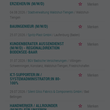
ERZIEHER/IN (M/W/D)
Merken
04.08.2026 /
Stadtverwaltung Waldshut-Tiengen
/ Waldshut-
Tiengen
BAUINGENIEUR (M/W/D)
Merken
25.07.2026 /
Spritz-Plast GmbH
/ Laufenburg (Baden)
KUNDENBERATER AUSSENDIENST (
Merken
M/W/D) - REGIONALDIREKTION B
ODENSEE-BAAR
31.07.2026 /
BGV Badische Versicherungen
/ Villingen-
Schwenningen, Konstanz, Waldshut-Tiengen, Friedrichshafen
ICT-SUPPORTER:IN /
Merken
SYSTEMADMINISTRATOR:IN 80-
100%
29.07.2026 /
Silent Gliss Fabrics & Components GmbH
/ Bad
Bellingen
HANDWERKER / ALLROUNDER
Merken
(M/W/D) FÜR UNSEREN