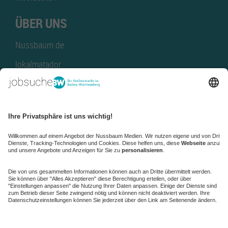
ÜBER UNS
Nussbaum.de
lokalmatador
kaufinBW
Nussbaum Club
NussbaumID
Nussbaum Medien
de.jobble.org