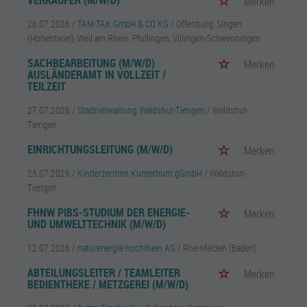
VERKÄUFER (M/W/D)
Merken
26.07.2026 /
TAM TAK GmbH & CO KG
/ Offenburg, Singen
(Hohentwiel), Weil am Rhein, Pfullingen, Villingen-Schwenningen
SACHBEARBEITUNG (M/W/D)
Merken
AUSLÄNDERAMT IN VOLLZEIT /
TEILZEIT
27.07.2026 /
Stadtverwaltung Waldshut-Tiengen
/ Waldshut-
Tiengen
EINRICHTUNGSLEITUNG (M/W/D)
Merken
25.07.2026 /
Kinderzentren Kunterbunt gGmbH
/ Waldshut-
Tiengen
FHNW PIBS-STUDIUM DER ENERGIE-
Merken
UND UMWELTTECHNIK (M/W/D)
12.07.2026 /
naturenergie hochrhein AG
/ Rheinfelden (Baden)
ABTEILUNGSLEITER / TEAMLEITER
Merken
BEDIENTHEKE / METZGEREI (M/W/D)