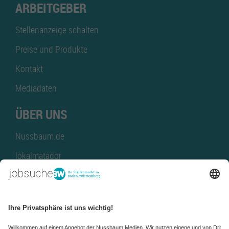
ARBEITGEBER
Stellenanzeige schalten
Preise und Produkte
Kontakt
Mediadaten
ÜBER UNS
Nussbaum.de
lokalmatador
kaufinBW
Nussbaum Club
NussbaumID