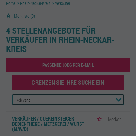
Home
Rhein-Neckar-Kreis
Verkäufer
Merkliste
(0)
4 STELLENANGEBOTE FÜR
VERKÄUFER IN RHEIN-NECKAR-
KREIS
PASSENDE JOBS PER E-MAIL
GRENZEN SIE IHRE SUCHE EIN
VERKÄUFER / QUEREINSTEIGER
Merken
BEDIENTHEKE / METZGEREI / WURST
(M/W/D)