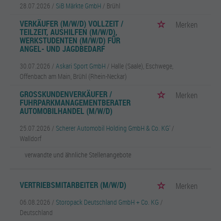
28.07.2026 /
SiB Märkte GmbH
/ Brühl
VERKÄUFER (M/W/D) VOLLZEIT /
Merken
TEILZEIT, AUSHILFEN (M/W/D),
WERKSTUDENTEN (M/W/D) FÜR
ANGEL- UND JAGDBEDARF
30.07.2026 /
Askari Sport GmbH
/ Halle (Saale), Eschwege,
Offenbach am Main, Brühl (Rhein-Neckar)
GROSSKUNDENVERKÄUFER / F
Merken
UHRPARKMANAGEMENTBERATER A
UTOMOBILHANDEL (M/W/D)
25.07.2026 /
Scherer Automobil Holding GmbH & Co. KG'
/
Walldorf
verwandte und ähnliche Stellenangebote
VERTRIEBSMITARBEITER (M/W/D)
Merken
06.08.2026 /
Storopack Deutschland GmbH + Co. KG
/
Deutschland