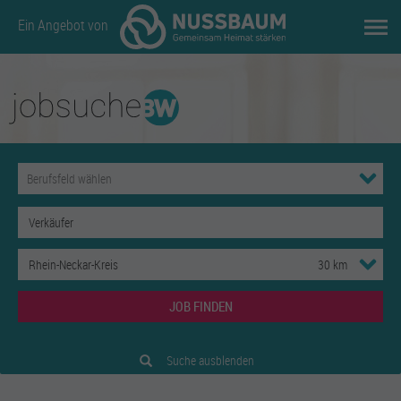
Ein Angebot von
JOB FINDEN
Suche ausblenden