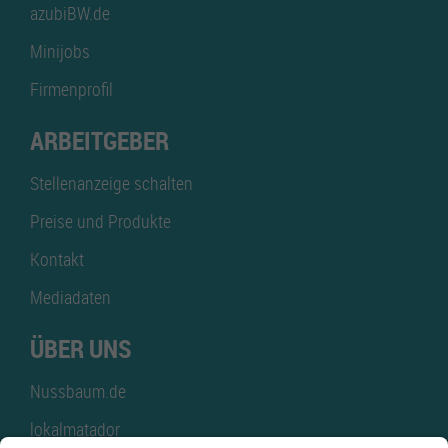
azubiBW.de
Minijobs
Firmenprofil
ARBEITGEBER
Stellenanzeige schalten
Preise und Produkte
Kontakt
Mediadaten
ÜBER UNS
Nussbaum.de
lokalmatador