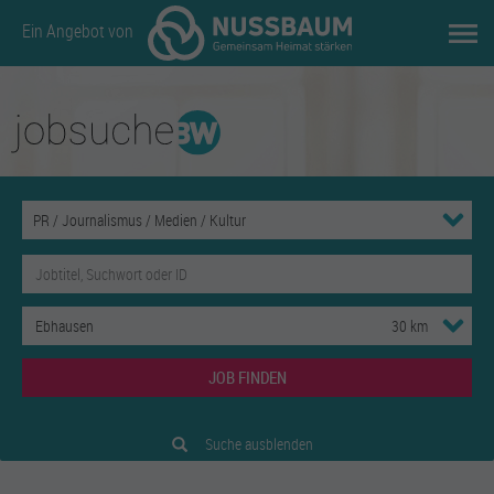
Ein Angebot von
JOB FINDEN
Suche ausblenden