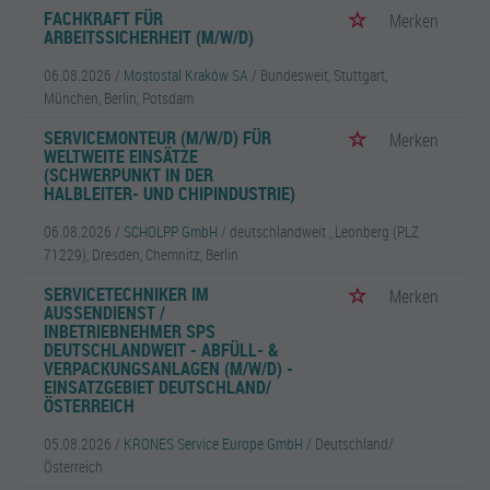
FACHKRAFT FÜR
Merken
ARBEITSSICHERHEIT (M/W/D)
06.08.2026 /
Mostostal Kraków SA
/ Bundesweit, Stuttgart,
München, Berlin, Potsdam
SERVICEMONTEUR (M/W/D) FÜR
Merken
WELTWEITE EINSÄTZE
(SCHWERPUNKT IN DER
HALBLEITER- UND CHIPINDUSTRIE)
06.08.2026 /
SCHOLPP GmbH
/ deutschlandweit , Leonberg (PLZ
71229), Dresden, Chemnitz, Berlin
SERVICETECHNIKER IM
Merken
AUSSENDIENST / I
NBETRIEBNEHMER SPS D
EUTSCHLANDWEIT - ABFÜLL- & V
ERPACKUNGSANLAGEN (M/W/D) - E
INSATZGEBIET DEUTSCHLAND/Ö
STERREICH
05.08.2026 /
KRONES Service Europe GmbH
/ Deutschland/
Österreich