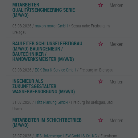
MITARBEITER
Merken
QUALITÄTSENGINEERING SERIE
(M/W/D)
05.08.2026 /
maxon motor GmbH
/ Sexau nahe Freiburg im
Breisgau
BAULEITER SCHLÜSSELFERTIGBAU
Merken
(M/W/D) BAUINGENIEUR /
BAUTECHNIKER /
HANDWERKSMEISTER (M/W/D)
03.08.2026 /
EGK Bau & Service GmbH
/ Freiburg im Breisgau
INGENIEUR ALS
Merken
ZUKUNFTSGESTALTER
WASSERVERSORGUNG (M/W/D)
31.07.2026 /
Fritz Planung GmbH
/ Freiburg im Breisgau, Bad
Urach
MITARBEITER IM SCHICHTBETRIEB
Merken
(M/W/D)
28.07.2026 /
JRS Holzenergie HEW GmbH & Co. KG
/ Ettenheim