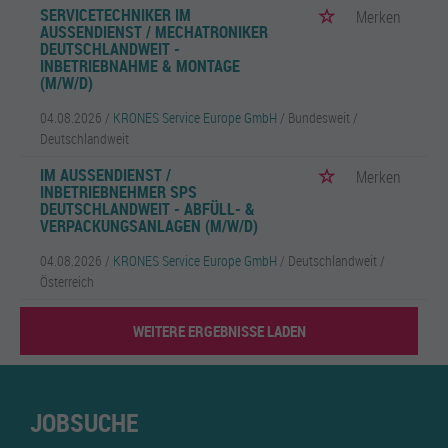
SERVICETECHNIKER IM
Merken
AUSSENDIENST / MECHATRONIKER D
EUTSCHLANDWEIT - I
NBETRIEBNAHME & MONTAGE (
M/W/D)
04.08.2026 /
KRONES Service Europe GmbH
/ Bundesweit /
Deutschlandweit
IM AUSSENDIENST / I
Merken
NBETRIEBNEHMER SPS D
EUTSCHLANDWEIT - ABFÜLL- & V
ERPACKUNGSANLAGEN (M/W/D)
04.08.2026 /
KRONES Service Europe GmbH
/ Deutschlandweit /
Österreich
WEITERE ERGEBNISSE LADEN
JOBSUCHE