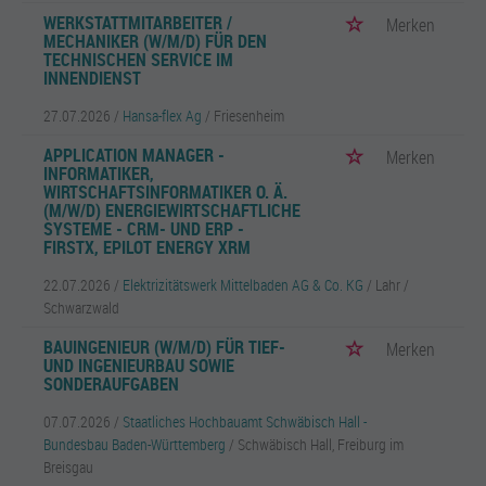
WERKSTATTMITARBEITER /
Merken
MECHANIKER (W/M/D) FÜR DEN
TECHNISCHEN SERVICE IM
INNENDIENST
27.07.2026 /
Hansa-flex Ag
/ Friesenheim
APPLICATION MANAGER -
Merken
INFORMATIKER,
WIRTSCHAFTSINFORMATIKER O. Ä.
(M/W/D) ENERGIEWIRTSCHAFTLICHE
SYSTEME - CRM- UND ERP -
FIRSTX, EPILOT ENERGY XRM
22.07.2026 /
Elektrizitätswerk Mittelbaden AG & Co. KG
/ Lahr /
Schwarzwald
BAUINGENIEUR (W/M/D) FÜR TIEF-
Merken
UND INGENIEURBAU SOWIE
SONDERAUFGABEN
07.07.2026 /
Staatliches Hochbauamt Schwäbisch Hall -
Bundesbau Baden-Württemberg
/ Schwäbisch Hall, Freiburg im
Breisgau