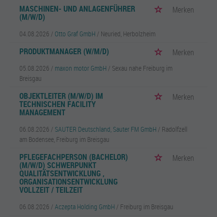
MASCHINEN- UND ANLAGENFÜHRER
Merken
(M/W/D)
04.08.2026 /
Otto Graf GmbH
/ Neuried, Herbolzheim
PRODUKTMANAGER (W/M/D)
Merken
05.08.2026 /
maxon motor GmbH
/ Sexau nahe Freiburg im
Breisgau
OBJEKTLEITER (M/W/D) IM
Merken
TECHNISCHEN FACILITY
MANAGEMENT
06.08.2026 /
SAUTER Deutschland, Sauter FM GmbH
/ Radolfzell
am Bodensee, Freiburg im Breisgau
PFLEGEFACHPERSON (BACHELOR)
Merken
(M/W/D) SCHWERPUNKT
QUALITÄTSENTWICKLUNG ,
ORGANISATIONSENTWICKLUNG
VOLLZEIT / TEILZEIT
06.08.2026 /
Aczepta Holding GmbH
/ Freiburg im Breisgau