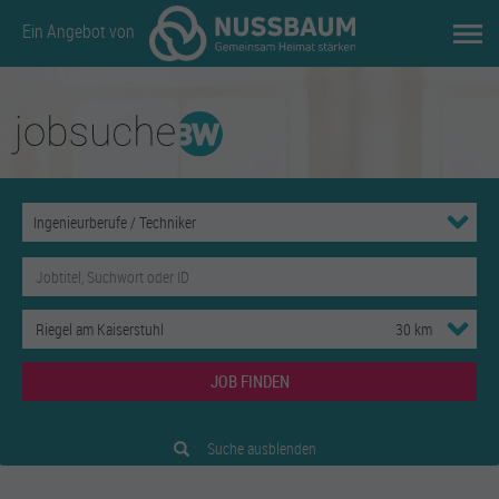
Ein Angebot von
JOB FINDEN
Suche ausblenden