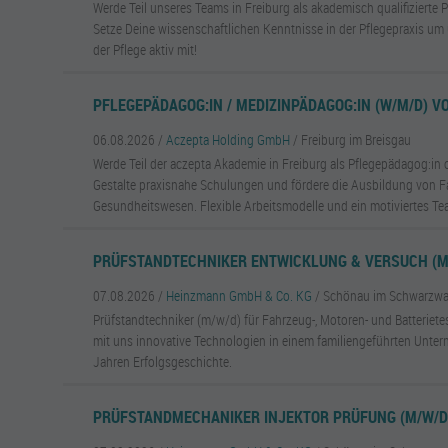
Werde Teil unseres Teams in Freiburg als akademisch qualifizierte
Setze Deine wissenschaftlichen Kenntnisse in der Pflegepraxis um 
der Pflege aktiv mit!
PFLEGEPÄDAGOG:IN / MEDIZINPÄDAGOG:IN (W/M/D) VOL
06.08.2026 /
Aczepta Holding GmbH
/ Freiburg im Breisgau
Werde Teil der aczepta Akademie in Freiburg als Pflegepädagog:in
Gestalte praxisnahe Schulungen und fördere die Ausbildung von F
Gesundheitswesen. Flexible Arbeitsmodelle und ein motiviertes Te
PRÜFSTANDTECHNIKER ENTWICKLUNG & VERSUCH (M
07.08.2026 /
Heinzmann GmbH & Co. KG
/ Schönau im Schwarzwa
Prüfstandtechniker (m/w/d) für Fahrzeug-, Motoren- und Batterietes
mit uns innovative Technologien in einem familiengeführten Unte
Jahren Erfolgsgeschichte.
PRÜFSTANDMECHANIKER INJEKTOR PRÜFUNG (M/W/D