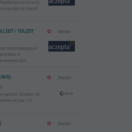
 Pflegefachperson (m/w/d).
und gestalte die Zukunft
LZEIT / TEILZEIT
Merken
 oder Medizinpädagog:in!
achkräften im
am erwarten dich!
/W/D)
Merken
ld
ts gesucht. Gestalten Sie
rnehmen mit über 125
)
Merken