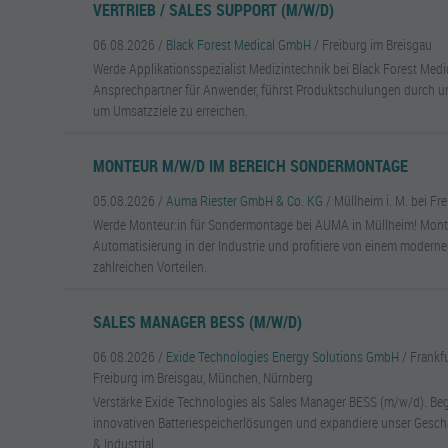
VERTRIEB / SALES SUPPORT (M/W/D)
06.08.2026 /
Black Forest Medical GmbH
/ Freiburg im Breisgau
Werde Applikationsspezialist Medizintechnik bei Black Forest Medi
Ansprechpartner für Anwender, führst Produktschulungen durch und
um Umsatzziele zu erreichen.
MONTEUR M/W/D IM BEREICH SONDERMONTAGE
05.08.2026 /
Auma Riester GmbH & Co. KG
/ Müllheim i. M. bei Fr
Werde Monteur:in für Sondermontage bei AUMA in Müllheim! Montie
Automatisierung in der Industrie und profitiere von einem modern
zahlreichen Vorteilen.
SALES MANAGER BESS (M/W/D)
06.08.2026 /
Exide Technologies Energy Solutions GmbH
/ Frankf
Freiburg im Breisgau, München, Nürnberg
Verstärke Exide Technologies als Sales Manager BESS (m/w/d). Be
innovativen Batteriespeicherlösungen und expandiere unser Gesch
& Industrial.