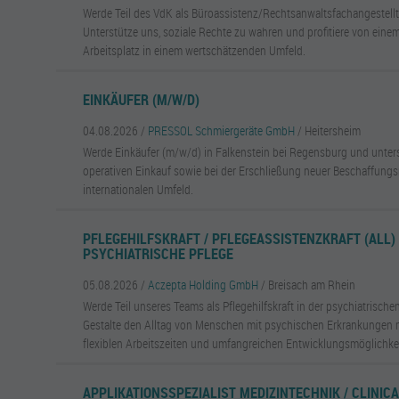
Werde Teil des VdK als Büroassistenz/Rechtsanwaltsfachangestellt
Unterstütze uns, soziale Rechte zu wahren und profitiere von eine
Arbeitsplatz in einem wertschätzenden Umfeld.
EINKÄUFER (M/W/D)
04.08.2026 /
PRESSOL Schmiergeräte GmbH
/ Heitersheim
Werde Einkäufer (m/w/d) in Falkenstein bei Regensburg und unter
operativen Einkauf sowie bei der Erschließung neuer Beschaffung
internationalen Umfeld.
PFLEGEHILFSKRAFT / PFLEGEASSISTENZKRAFT (ALL) 
PSYCHIATRISCHE PFLEGE
05.08.2026 /
Aczepta Holding GmbH
/ Breisach am Rhein
Werde Teil unseres Teams als Pflegehilfskraft in der psychiatrischen
Gestalte den Alltag von Menschen mit psychischen Erkrankungen mi
flexiblen Arbeitszeiten und umfangreichen Entwicklungsmöglichke
APPLIKATIONSSPEZIALIST MEDIZINTECHNIK / CLINICA