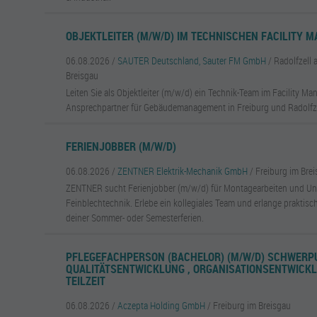
OBJEKTLEITER (M/W/D) IM TECHNISCHEN FACILITY
06.08.2026 /
SAUTER Deutschland, Sauter FM GmbH
/ Radolfzell
Breisgau
Leiten Sie als Objektleiter (m/w/d) ein Technik-Team im Facility M
Ansprechpartner für Gebäudemanagement in Freiburg und Radolfz
FERIENJOBBER (M/W/D)
06.08.2026 /
ZENTNER Elektrik-Mechanik GmbH
/ Freiburg im Bre
ZENTNER sucht Ferienjobber (m/w/d) für Montagearbeiten und Unt
Feinblechtechnik. Erlebe ein kollegiales Team und erlange prakti
deiner Sommer- oder Semesterferien.
PFLEGEFACHPERSON (BACHELOR) (M/W/D) SCHWERP
QUALITÄTSENTWICKLUNG , ORGANISATIONSENTWICKL
TEILZEIT
06.08.2026 /
Aczepta Holding GmbH
/ Freiburg im Breisgau