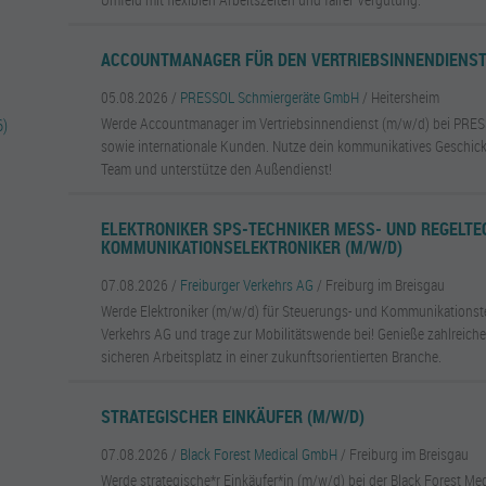
ACCOUNTMANAGER FÜR DEN VERTRIEBSINNENDIENST
05.08.2026 /
PRESSOL Schmiergeräte GmbH
/ Heitersheim
Werde Accountmanager im Vertriebsinnendienst (m/w/d) bei PRES
6)
sowie internationale Kunden. Nutze dein kommunikatives Geschic
Team und unterstütze den Außendienst!
ELEKTRONIKER SPS-TECHNIKER MESS- UND REGELTE
KOMMUNIKATIONSELEKTRONIKER (M/W/D)
07.08.2026 /
Freiburger Verkehrs AG
/ Freiburg im Breisgau
Werde Elektroniker (m/w/d) für Steuerungs- und Kommunikationste
Verkehrs AG und trage zur Mobilitätswende bei! Genieße zahlreiche
sicheren Arbeitsplatz in einer zukunftsorientierten Branche.
STRATEGISCHER EINKÄUFER (M/W/D)
07.08.2026 /
Black Forest Medical GmbH
/ Freiburg im Breisgau
Werde strategische*r Einkäufer*in (m/w/d) bei der Black Forest Me