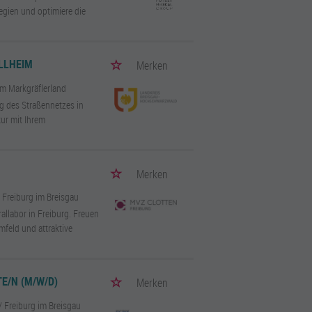
tegien und optimiere die
LHEIM
Merken
im Markgräflerland
ng des Straßennetzes in
tur mit Ihrem
Merken
/ Freiburg im Breisgau
allabor in Freiburg. Freuen
mfeld und attraktive
E/N (M/W/D)
Merken
/ Freiburg im Breisgau