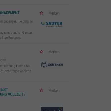
 MANAGEMENT
Merken
 am Bodensee, Freiburg im
anagement und sind erster
ell am Bodensee.
Merken
isgau
erstützung in der CNC-
sche Erfahrungen während
UNKT
Merken
UNG VOLLZEIT /