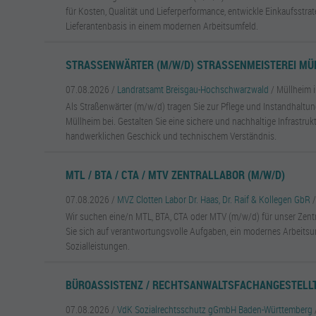
für Kosten, Qualität und Lieferperformance, entwickle Einkaufsstra
Lieferantenbasis in einem modernen Arbeitsumfeld.
STRASSENWÄRTER (M/W/D) STRASSENMEISTEREI MÜL
07.08.2026 /
Landratsamt Breisgau-Hochschwarzwald
/ Müllheim 
Als Straßenwärter (m/w/d) tragen Sie zur Pflege und Instandhaltu
Müllheim bei. Gestalten Sie eine sichere und nachhaltige Infrastruk
handwerklichen Geschick und technischem Verständnis.
MTL / BTA / CTA / MTV ZENTRALLABOR (M/W/D)
07.08.2026 /
MVZ Clotten Labor Dr. Haas, Dr. Raif & Kollegen GbR
Wir suchen eine/n MTL, BTA, CTA oder MTV (m/w/d) für unser Zentr
Sie sich auf verantwortungsvolle Aufgaben, ein modernes Arbeitsu
Sozialleistungen.
BÜROASSISTENZ / RECHTSANWALTSFACHANGESTELLT
07.08.2026 /
VdK Sozialrechtsschutz gGmbH Baden-Württemberg