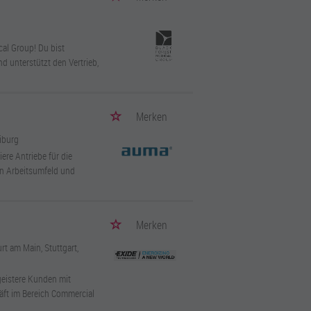
cal Group! Du bist
 unterstützt den Vertrieb,
Merken
eiburg
re Antriebe für die
en Arbeitsumfeld und
Merken
urt am Main, Stuttgart,
geistere Kunden mit
äft im Bereich Commercial