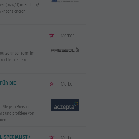
e/r (m/w/d) in Freiburg!
m krisensicheren
Merken
stütze unser Team im
smärkte in einem
FÜR DIE
Merken
 Pflege in Breisach.
t und profitiere von
iten!
L SPECIALIST /
Merken