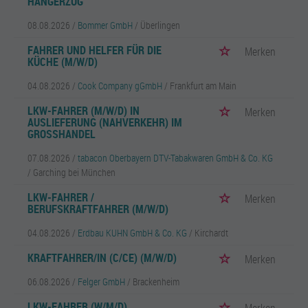
HÄNGERZUG
08.08.2026 /
Bommer GmbH
/ Überlingen
FAHRER UND HELFER FÜR DIE
Merken
KÜCHE (M/W/D)
04.08.2026 /
Cook Company gGmbH
/ Frankfurt am Main
LKW-FAHRER (M/W/D) IN
Merken
AUSLIEFERUNG (NAHVERKEHR) IM
GROSSHANDEL
07.08.2026 /
tabacon Oberbayern DTV-Tabakwaren GmbH & Co. KG
/ Garching bei München
LKW-FAHRER /
Merken
BERUFSKRAFTFAHRER (M/W/D)
04.08.2026 /
Erdbau KUHN GmbH & Co. KG
/ Kirchardt
KRAFTFAHRER/IN (C/CE) (M/W/D)
Merken
06.08.2026 /
Felger GmbH
/ Brackenheim
LKW-FAHRER (W/M/D)