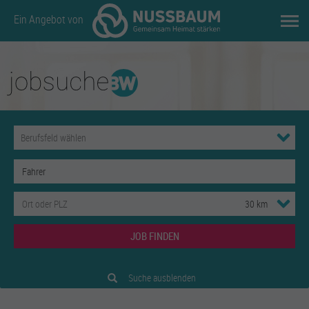
Ein Angebot von
JOB FINDEN
Suche ausblenden