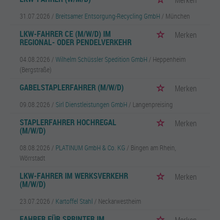
Merken
31.07.2026 /
Breitsamer Entsorgung-Recycling GmbH
/ München
LKW-FAHRER CE (M/W/D) IM
Merken
REGIONAL- ODER PENDELVERKEHR
04.08.2026 /
Wilhelm Schüssler Spedition GmbH
/ Heppenheim
(Bergstraße)
GABELSTAPLERFAHRER (M/W/D)
Merken
09.08.2026 /
Sirl Dienstleistungen GmbH
/ Langenpreising
STAPLERFAHRER HOCHREGAL
Merken
(M/W/D)
08.08.2026 /
PLATINUM GmbH & Co. KG
/ Bingen am Rhein,
Wörrstadt
LKW-FAHRER IM WERKSVERKEHR
Merken
(M/W/D)
23.07.2026 /
Kartoffel Stahl
/ Neckarwestheim
FAHRER FÜR SPRINTER IM