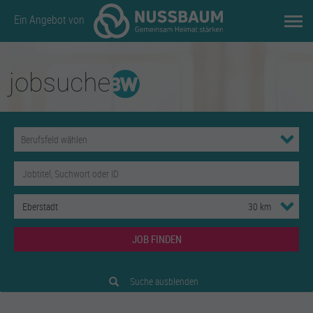
Ein Angebot von
JOB FINDEN
Suche ausblenden