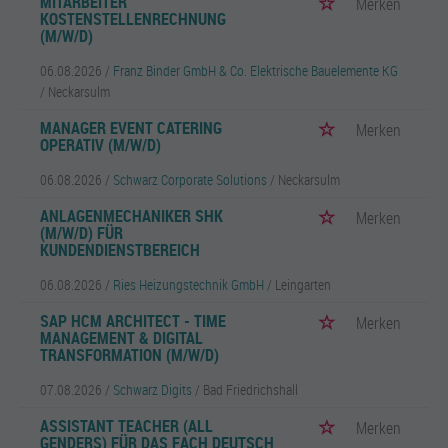
MITARBEITER
Merken
KOSTENSTELLENRECHNUNG
(M/W/D)
06.08.2026 /
Franz Binder GmbH & Co. Elektrische Bauelemente KG
/ Neckarsulm
MANAGER EVENT CATERING
Merken
OPERATIV (M/W/D)
06.08.2026 /
Schwarz Corporate Solutions
/ Neckarsulm
ANLAGENMECHANIKER SHK
Merken
(M/W/D) FÜR
KUNDENDIENSTBEREICH
06.08.2026 /
Ries Heizungstechnik GmbH
/ Leingarten
SAP HCM ARCHITECT - TIME
Merken
MANAGEMENT & DIGITAL
TRANSFORMATION (M/W/D)
07.08.2026 /
Schwarz Digits
/ Bad Friedrichshall
ASSISTANT TEACHER (ALL
Merken
GENDERS) FÜR DAS FACH DEUTSCH