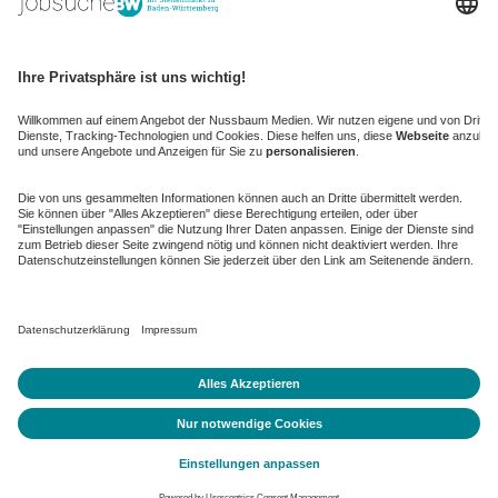
kaufinBW
Nussbaum Club
NussbaumID
Nussbaum Medien
de.jobble.org
AGB
Datenschutz
Datenschutz-Einstellungen ändern
Impressum