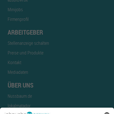
Minijobs
Firmenprofil
ARBEITGEBER
Stellenanzeige schalten
Preise und Produkte
Kontakt
Mediadaten
ÜBER UNS
Nussbaum.de
lokalmatador