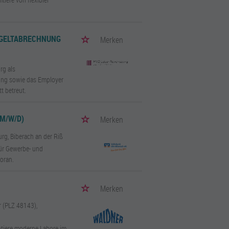
TGELTABRECHNUNG
Merken
rg als
nung sowie das Employer
t betreut.
M/W/D)
Merken
urg, Biberach an der Riß
für Gewerbe- und
oran.
Merken
r (PLZ 48143),
tiere moderne Labore im