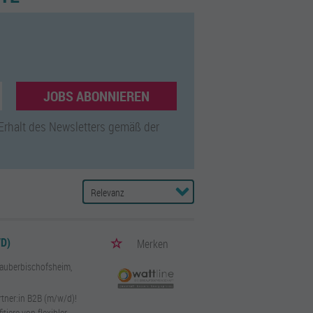
JOBS ABONNIEREN
 Erhalt des Newsletters gemäß der
D)
Merken
Tauberbischofsheim,
artner:in B2B (m/w/d)!
iere von flexibler