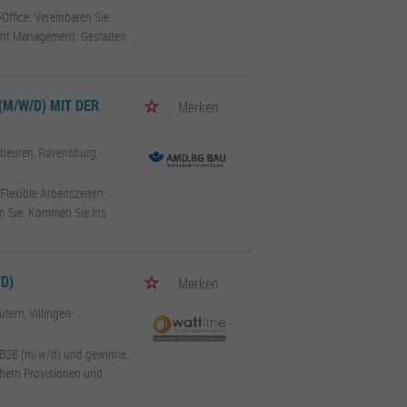
Office. Vereinbaren Sie
unt Management. Gestalten
(M/W/D) MIT DER
Merken
fbeuren, Ravensburg,
lexible Arbeitszeiten,
ten Sie. Kommen Sie ins
D)
Merken
tern, Villingen-
er B2B (m/w/d) und gewinne
ichern Provisionen und