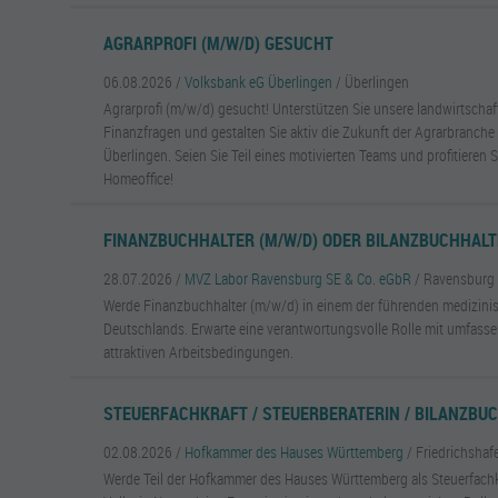
AGRARPROFI (M/W/D) GESUCHT
06.08.2026 /
Volksbank eG Überlingen
/ Überlingen
Agrarprofi (m/w/d) gesucht! Unterstützen Sie unsere landwirtscha
Finanzfragen und gestalten Sie aktiv die Zukunft der Agrarbranche
Überlingen. Seien Sie Teil eines motivierten Teams und profitieren S
Homeoffice!
FINANZBUCHHALTER (M/W/D) ODER BILANZBUCHHALT
28.07.2026 /
MVZ Labor Ravensburg SE & Co. eGbR
/ Ravensburg
Werde Finanzbuchhalter (m/w/d) in einem der führenden medizini
Deutschlands. Erwarte eine verantwortungsvolle Rolle mit umfas
attraktiven Arbeitsbedingungen.
STEUERFACHKRAFT / STEUERBERATERIN / BILANZBUC
02.08.2026 /
Hofkammer des Hauses Württemberg
/ Friedrichshaf
Werde Teil der Hofkammer des Hauses Württemberg als Steuerfachkr