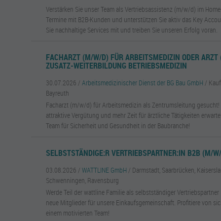
Verstärken Sie unser Team als Vertriebsassistenz (m/w/d) im Home-
Termine mit B2B-Kunden und unterstützen Sie aktiv das Key Acco
Sie nachhaltige Services mit und treiben Sie unseren Erfolg voran.
FACHARZT (M/W/D) FÜR ARBEITSMEDIZIN ODER ARZT 
ZUSATZ-WEITERBILDUNG BETRIEBSMEDIZIN
30.07.2026 /
Arbeitsmedizinischer Dienst der BG Bau GmbH
/ Kau
Bayreuth
Facharzt (m/w/d) für Arbeitsmedizin als Zentrumsleitung gesucht! F
attraktive Vergütung und mehr Zeit für ärztliche Tätigkeiten erwar
Team für Sicherheit und Gesundheit in der Baubranche!
SELBSTSTÄNDIGE:R VERTRIEBSPARTNER:IN B2B (M/W/
03.08.2026 /
WATTLINE GmbH
/ Darmstadt, Saarbrücken, Kaiserslau
Schwenningen, Ravensburg
Werde Teil der wattline Familie als selbstständiger Vertriebspartn
neue Mitglieder für unsere Einkaufsgemeinschaft. Profitiere von s
einem motivierten Team!