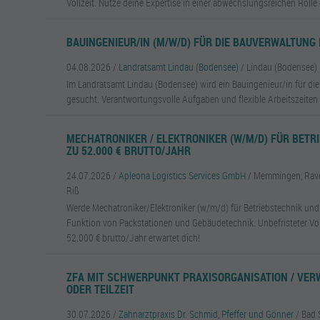
Vollzeit. Nutze deine Expertise in einer abwechslungsreichen Rolle
BAUINGENIEUR/IN (M/W/D) FÜR DIE BAUVERWALTUNG IN
04.08.2026 /
Landratsamt Lindau (Bodensee)
/ Lindau (Bodensee)
Im Landratsamt Lindau (Bodensee) wird ein Bauingenieur/in für die 
gesucht. Verantwortungsvolle Aufgaben und flexible Arbeitszeiten 
MECHATRONIKER / ELEKTRONIKER (W/M/D) FÜR BETRI
ZU 52.000 € BRUTTO/JAHR
24.07.2026 /
Apleona Logistics Services GmbH
/ Memmingen, Rave
Riß
Werde Mechatroniker/Elektroniker (w/m/d) für Betriebstechnik und 
Funktion von Packstationen und Gebäudetechnik. Unbefristeter Voll
52.000 € brutto/Jahr erwartet dich!
ZFA MIT SCHWERPUNKT PRAXISORGANISATION / VER
ODER TEILZEIT
30.07.2026 /
Zahnarztpraxis Dr. Schmid, Pfeffer und Gönner
/ Bad