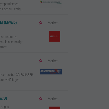
 sympathischen
s genau richtig;...
EM (M/W/D)
Merken
lvertretende:r
gen Sie nachhaltige
fragt!
Merken
e Karriere bei GRIESHABER.
 und vielfältigen
W/D)
Merken
 Allgäu