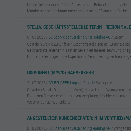
Haben Sie Lust eine größere Praxis mit drei Behandlern und vielen
Mitarbeiterinnen zu koordinieren/organisieren? Dann sind Sie bei un
STELLV. GESCHÄFTSSTELLENLEITER:IN | REGION SAL
01.08.2026 /
SV SparkassenVersicherung Holding AG
/ Salem
Gestalten Sie die Zukunft der Geschäftsstelle Tobias Kunter als stel
Geschäftsstellenleiter:in! Führen Sie ein erfahrenes Team und pfle
Kundenbeziehungen. Ihre Expertise im Versicherungsvertrieb ist ge
DISPONENT (M/W/D) NAHVERKEHR
21.07.2026 /
GRIESHABER Logistik GmbH
/ Weingarten
Gestalten Sie als Disponent (m/w/d) Nahverkehr in Weingarten Ihr
Profitieren Sie von einer attraktiven Vergütung, flexibler Arbeitszeit
Weiterbildungsmöglichkeiten!
ANGESTELLTE:R KUNDENBERATER:IN IM VERTRIEB (M/
01.08.2026 /
SV SparkassenVersicherung Holding AG
/ Wangen im