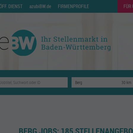
ÖFF. DIENST
azubiBW.de
FIRMENPROFILE
FÜR
BERG JOBS:
185 STELLENANGEBO