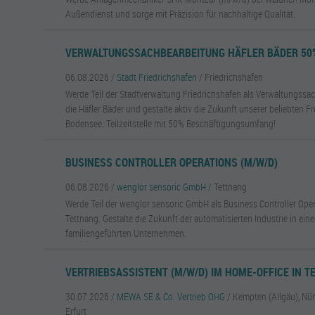
Außendienst und sorge mit Präzision für nachhaltige Qualität.
VERWALTUNGSSACHBEARBEITUNG HÄFLER BÄDER 50
06.08.2026 /
Stadt Friedrichshafen
/ Friedrichshafen
Werde Teil der Stadtverwaltung Friedrichshafen als Verwaltungssac
die Häfler Bäder und gestalte aktiv die Zukunft unserer beliebten F
Bodensee. Teilzeitstelle mit 50% Beschäftigungsumfang!
BUSINESS CONTROLLER OPERATIONS (M/W/D)
06.08.2026 /
wenglor sensoric GmbH
/ Tettnang
Werde Teil der wenglor sensoric GmbH als Business Controller Ope
Tettnang. Gestalte die Zukunft der automatisierten Industrie in ei
familiengeführten Unternehmen.
VERTRIEBSASSISTENT (M/W/D) IM HOME-OFFICE IN TE
30.07.2026 /
MEWA SE & Co. Vertrieb OHG
/ Kempten (Allgäu), Nü
Erfurt