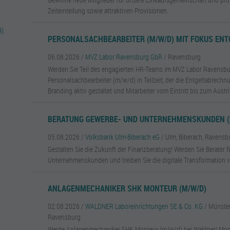
Zeiteinteilung sowie attraktiven Provisionen.
9)
PERSONALSACHBEARBEITER (M/W/D) MIT FOKUS EN
06.08.2026 /
MVZ Labor Ravensburg GbR
/ Ravensburg
Werden Sie Teil des engagierten HR-Teams im MVZ Labor Ravensbu
Personalsachbearbeiter (m/w/d) in Teilzeit, der die Entgeltabrech
Branding aktiv gestaltet und Mitarbeiter vom Eintritt bis zum Austrit
BERATUNG GEWERBE- UND UNTERNEHMENSKUNDEN (
05.08.2026 /
Volksbank Ulm-Biberach eG
/ Ulm, Biberach, Ravensb
Gestalten Sie die Zukunft der Finanzberatung! Werden Sie Berater 
Unternehmenskunden und treiben Sie die digitale Transformation v
ANLAGENMECHANIKER SHK MONTEUR (M/W/D)
02.08.2026 /
WALDNER Laboreinrichtungen SE & Co. KG
/ Münste
Ravensburg
Werde Anlagenmechaniker SHK Monteur (m/w/d) bei Waldner! Mon