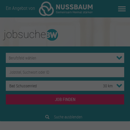
Ein Angebot von
JOB FINDEN
Suche ausblenden