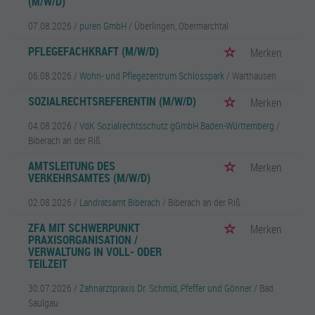
(M/W/D)
07.08.2026 /
puren GmbH
/ Überlingen, Obermarchtal
PFLEGEFACHKRAFT (M/W/D)
Merken
06.08.2026 /
Wohn- und Pflegezentrum Schlosspark
/ Warthausen
SOZIALRECHTSREFERENTIN (M/W/D)
Merken
04.08.2026 /
VdK Sozialrechtsschutz gGmbH Baden-Württemberg
/
Biberach an der Riß
AMTSLEITUNG DES
Merken
VERKEHRSAMTES (M/W/D)
02.08.2026 /
Landratsamt Biberach
/ Biberach an der Riß
ZFA MIT SCHWERPUNKT
Merken
PRAXISORGANISATION /
VERWALTUNG IN VOLL- ODER
TEILZEIT
30.07.2026 /
Zahnarztpraxis Dr. Schmid, Pfeffer und Gönner
/ Bad
Saulgau