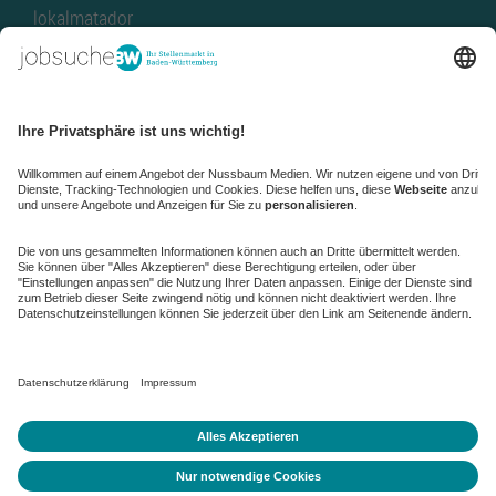
lokalmatador
kaufinBW
Nussbaum Club
NussbaumID
Nussbaum Medien
de.jobble.org
AGB
Datenschutz
Datenschutz-Einstellungen ändern