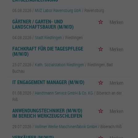
06.08.2026 /
MVZ Labor Ravensburg GbR
/ Ravensburg
GÄRTNER / GARTEN- UND
Merken
LANDSCHAFTSBAUER (M/W/D)
04.08.2026 /
Stadt Riedlingen
/ Riedlingen
FACHKRAFT FÜR DIE TAGESPFLEGE
Merken
(M/W/D)
23.07.2026 /
Kath. Sozialstation Riedlingen
/ Riedlingen, Bad
Buchau
IT ENGAGEMENT MANAGER (M/W/D)
Merken
01.08.2026 /
Handtmann Service GmbH & Co. KG
/ Biberach an der
Riß
ANWENDUNGSTECHNIKER (M/W/D)
Merken
IM BEREICH WERKZEUGSCHLEIFEN
29.07.2026 /
Vollmer Werke Maschinenfabrik GmbH
/ Biberach/Riß
VERKÄUFER (M/W/D)