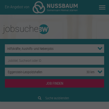
Ein Angebot von
JOB FINDEN
Suche ausblenden