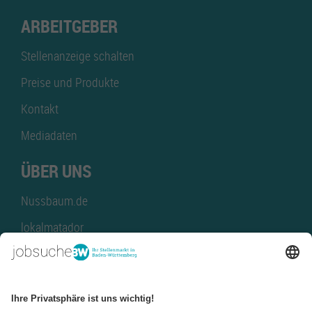
ARBEITGEBER
Stellenanzeige schalten
Preise und Produkte
Kontakt
Mediadaten
ÜBER UNS
Nussbaum.de
lokalmatador
kaufinBW
Nussbaum Club
NussbaumID