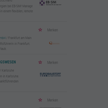
utschland
ergien bei EB-SIM! Manage
in einem flexiblen, remote
Merken
gGmbH
/ Frankfurt am Main
tsführerin in Frankfurt.
rlaub.
UNGSWESEN
Merken
/ Karlsruhe
n in Karlsruhe.
marktführenden
Merken