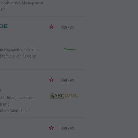
nterstütze das Management
ein!
SCHE
Merken
ein engagiertes Team im
ofitiere von flexiblen
Merken
n
H. Unterstütze unser
on und
hrten Unternehmen.
Merken