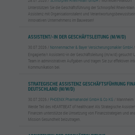
28.07.2026 /
Schnorpfeil Rhein-Main GmbH
/ Mörfelden-Walldorf
Unterstützen Sie die Geschäftsführung der Schnorpfeil Rhein-Mai
Assistenz mit Organisationstalent und Verantwortungsbewusstsein.
innovativen Unternehmens im Bauwesen!
ASSISTENT/-IN DER GESCHÄFTSLEITUNG (M/W/D)
30.07.2026 /
Nonnenmacher & Bayer Versicherungsmakler GmbH
Engagierte/r Assistent/-in der Geschäftsleitung (m/w/d) gesucht! 
Team in administrativen Aufgaben und tragen Sie zur effektiven in
Kommunikation bei.
STRATEGISCHE ASSISTENZ GESCHÄFTSFÜHRUNG FIN
DEUTSCHLAND (M/W/D)
30.07.2026 /
PHOENIX Pharmahandel GmbH & Co KG
/ Mannheim
Werde Teil des HEARTBEAT of healthcare! Als Strategische Assiste
Finanzen unterstütze die Umsetzung von Finanzstrategien und ana
Mission Gesundheit beizutragen.