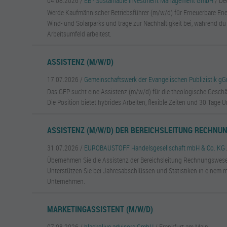
04.08.2026 /
EB - Sustainable Investment Management GmbH
/ De
Werde Kaufmännischer Betriebsführer (m/w/d) für Erneuerbare En
Wind- und Solarparks und trage zur Nachhaltigkeit bei, während du 
Arbeitsumfeld arbeitest.
ASSISTENZ (M/W/D)
17.07.2026 /
Gemeinschaftswerk der Evangelischen Publizistik 
Das GEP sucht eine Assistenz (m/w/d) für die theologische Geschäf
Die Position bietet hybrides Arbeiten, flexible Zeiten und 30 Tage U
ASSISTENZ (M/W/D) DER BEREICHSLEITUNG RECHN
31.07.2026 /
EUROBAUSTOFF Handelsgesellschaft mbH & Co. KG
Übernehmen Sie die Assistenz der Bereichsleitung Rechnungswese
Unterstützen Sie bei Jahresabschlüssen und Statistiken in einem 
Unternehmen.
MARKETINGASSISTENT (M/W/D)
07.08.2026 /
blackolive advisors GmbH
/ Frankfurt am Main