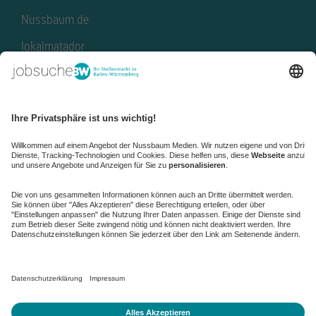
Nussbaum.de
lokalmatador
kaufinBW
Nussbaum Club
NussbaumID
Nussbaum Medien
de.jobble.org
AGB