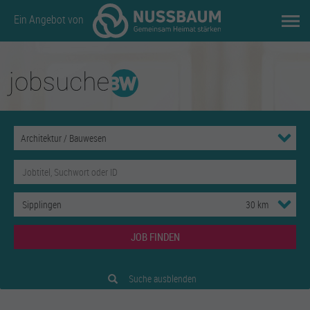
Ein Angebot von
JOB FINDEN
Suche ausblenden