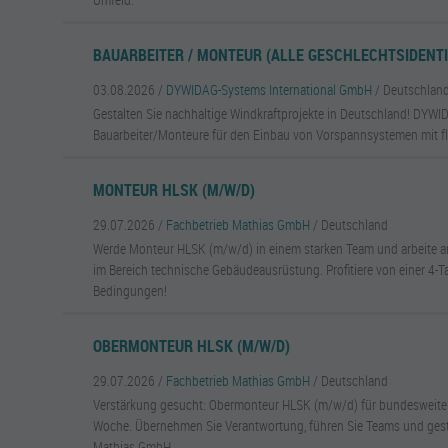
BAUARBEITER / MONTEUR (ALLE GESCHLECHTSIDENTI
03.08.2026 /
DYWIDAG-Systems International GmbH
/ Deutschlan
Gestalten Sie nachhaltige Windkraftprojekte in Deutschland! DYWI
Bauarbeiter/Monteure für den Einbau von Vorspannsystemen mit fle
MONTEUR HLSK (M/W/D)
29.07.2026 /
Fachbetrieb Mathias GmbH
/ Deutschland
Werde Monteur HLSK (m/w/d) in einem starken Team und arbeite a
im Bereich technische Gebäudeausrüstung. Profitiere von einer 4-
Bedingungen!
OBERMONTEUR HLSK (M/W/D)
29.07.2026 /
Fachbetrieb Mathias GmbH
/ Deutschland
Verstärkung gesucht: Obermonteur HLSK (m/w/d) für bundesweite P
Woche. Übernehmen Sie Verantwortung, führen Sie Teams und gesta
Mathias GmbH.