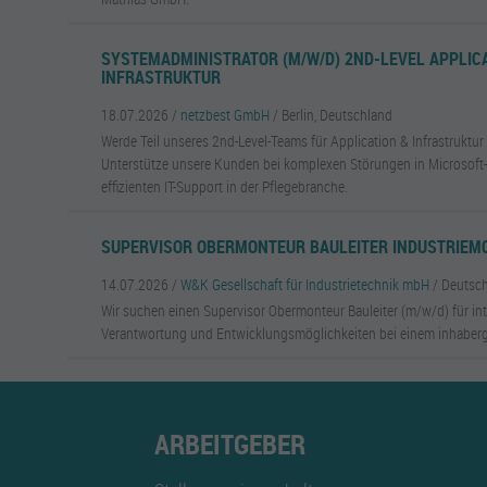
SYSTEMADMINISTRATOR (M/W/D) 2ND-LEVEL APPLIC
INFRASTRUKTUR
18.07.2026 /
netzbest GmbH
/ Berlin, Deutschland
Werde Teil unseres 2nd-Level-Teams für Application & Infrastruktur
Unterstütze unsere Kunden bei komplexen Störungen in Microsof
effizienten IT-Support in der Pflegebranche.
SUPERVISOR OBERMONTEUR BAULEITER INDUSTRIEMO
14.07.2026 /
W&K Gesellschaft für Industrietechnik mbH
/ Deutsc
Wir suchen einen Supervisor Obermonteur Bauleiter (m/w/d) für int
Verantwortung und Entwicklungsmöglichkeiten bei einem inhaber
ARBEITGEBER