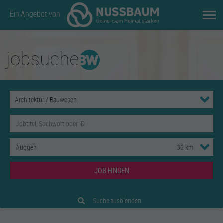
Ein Angebot von
JOB FINDEN
Suche ausblenden