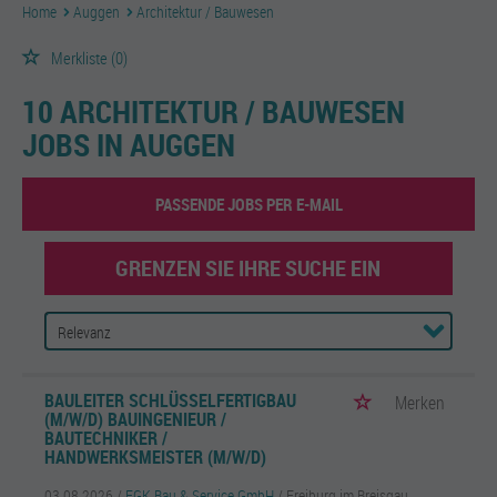
Home
Auggen
Architektur / Bauwesen
Merkliste
(0)
10 ARCHITEKTUR / BAUWESEN
JOBS IN AUGGEN
PASSENDE JOBS PER E-MAIL
GRENZEN SIE IHRE SUCHE EIN
BAULEITER SCHLÜSSELFERTIGBAU
Merken
(M/W/D) BAUINGENIEUR /
BAUTECHNIKER /
HANDWERKSMEISTER (M/W/D)
03.08.2026 /
EGK Bau & Service GmbH
/ Freiburg im Breisgau