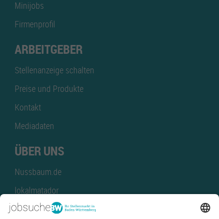
Minijobs
Firmenprofil
ARBEITGEBER
Stellenanzeige schalten
Preise und Produkte
Kontakt
Mediadaten
ÜBER UNS
Nussbaum.de
lokalmatador
kaufinBW