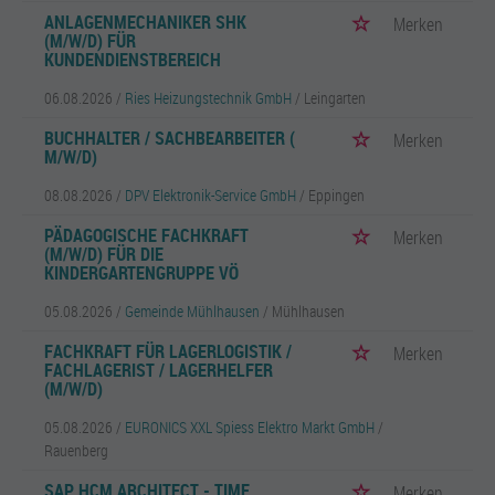
ANLAGENMECHANIKER SHK
Merken
(M/W/D) FÜR
KUNDENDIENSTBEREICH
06.08.2026 /
Ries Heizungstechnik GmbH
/ Leingarten
BUCHHALTER / SACHBEARBEITER (
Merken
M/W/D)
08.08.2026 /
DPV Elektronik-Service GmbH
/ Eppingen
PÄDAGOGISCHE FACHKRAFT
Merken
(M/W/D) FÜR DIE
KINDERGARTENGRUPPE VÖ
05.08.2026 /
Gemeinde Mühlhausen
/ Mühlhausen
FACHKRAFT FÜR LAGERLOGISTIK /
Merken
FACHLAGERIST / LAGERHELFER
(M/W/D)
05.08.2026 /
EURONICS XXL Spiess Elektro Markt GmbH
/
Rauenberg
SAP HCM ARCHITECT - TIME
Merken