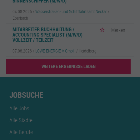
BINNENSCHIFFER (M/W/D)
04.08.2026 /
Wasserstraßen- und Schifffahrtsamt Neckar
/
Eberbach
MITARBEITER BUCHHALTUNG /
Merken
ACCOUNTING SPECIALIST (M/W/D)
VOLLZEIT / TEILZEIT
07.08.2026 /
LÖWE ENERGIE V GmbH
/ Heidelberg
WEITERE ERGEBNISSE LADEN
JOBSUCHE
Alle Jobs
Alle Städte
Alle Berufe