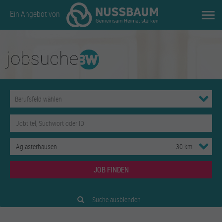
Ein Angebot von
JOB FINDEN
Suche ausblenden