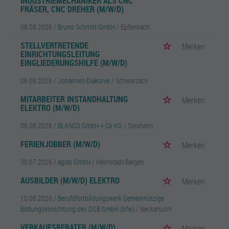
INDUSTRIEMECHANIKER ALS CNC
FRÄSER, CNC DREHER (M/W/D)
08.08.2026 /
Bruno Schmitt GmbH
/ Epfenbach
STELLVERTRETENDE
Merken
EINRICHTUNGSLEITUNG
EINGLIEDERUNGSHILFE (M/W/D)
06.08.2026 /
Johannes-Diakonie
/ Schwarzach
MITARBEITER INSTANDHALTUNG
Merken
ELEKTRO (M/W/D)
08.08.2026 /
BLANCO GmbH + Co KG
/ Sinsheim
FERIENJOBBER (M/W/D)
Merken
30.07.2026 /
aglas GmbH
/ Helmstadt-Bargen
AUSBILDER (M/W/D) ELEKTRO
Merken
10.08.2026 /
Berufsfortbildungswerk Gemeinnützige
Bildungseinrichtung des DGB GmbH (bfw)
/ Neckarsulm
VERKAUFSBERATER (M/W/D)
Merken