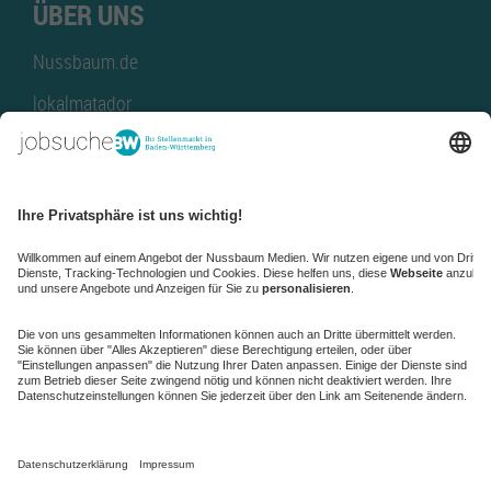
ÜBER UNS
Nussbaum.de
lokalmatador
kaufinBW
Nussbaum Club
NussbaumID
Nussbaum Medien
de.jobble.org
AGB