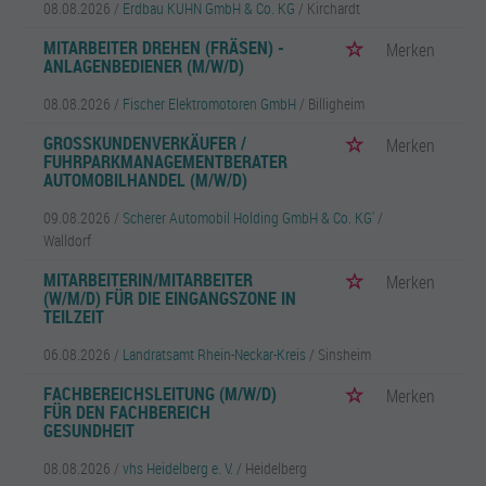
08.08.2026 /
Erdbau KUHN GmbH & Co. KG
/ Kirchardt
MITARBEITER DREHEN (FRÄSEN) -
Merken
ANLAGENBEDIENER (M/W/D)
08.08.2026 /
Fischer Elektromotoren GmbH
/ Billigheim
GROSSKUNDENVERKÄUFER / F
Merken
UHRPARKMANAGEMENTBERATER A
UTOMOBILHANDEL (M/W/D)
09.08.2026 /
Scherer Automobil Holding GmbH & Co. KG'
/
Walldorf
MITARBEITERIN/MITARBEITER
Merken
(W/M/D) FÜR DIE EINGANGSZONE IN
TEILZEIT
06.08.2026 /
Landratsamt Rhein-Neckar-Kreis
/ Sinsheim
FACHBEREICHSLEITUNG (M/W/D)
Merken
FÜR DEN FACHBEREICH
GESUNDHEIT
08.08.2026 /
vhs Heidelberg e. V.
/ Heidelberg