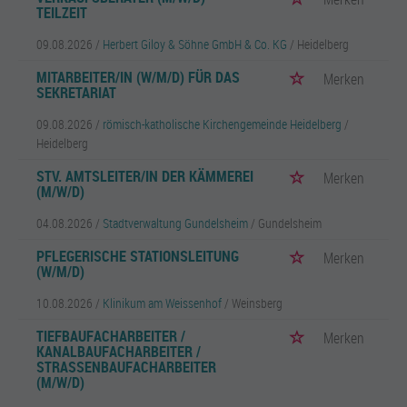
TEILZEIT
09.08.2026 /
Herbert Giloy & Söhne GmbH & Co. KG
/ Heidelberg
MITARBEITER/IN (W/M/D) FÜR DAS
Merken
SEKRETARIAT
09.08.2026 /
römisch-katholische Kirchengemeinde Heidelberg
/
Heidelberg
STV. AMTSLEITER/IN DER KÄMMEREI
Merken
(M/W/D)
04.08.2026 /
Stadtverwaltung Gundelsheim
/ Gundelsheim
PFLEGERISCHE STATIONSLEITUNG
Merken
(W/M/D)
10.08.2026 /
Klinikum am Weissenhof
/ Weinsberg
TIEFBAUFACHARBEITER /
Merken
KANALBAUFACHARBEITER /
STRASSENBAUFACHARBEITER (
M/W/D)