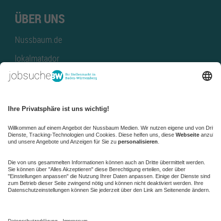
ÜBER UNS
Nussbaum.de
lokalmatador
kaufinBW
Nussbaum Club
NussbaumID
Nussbaum Medien
de.jobble.org