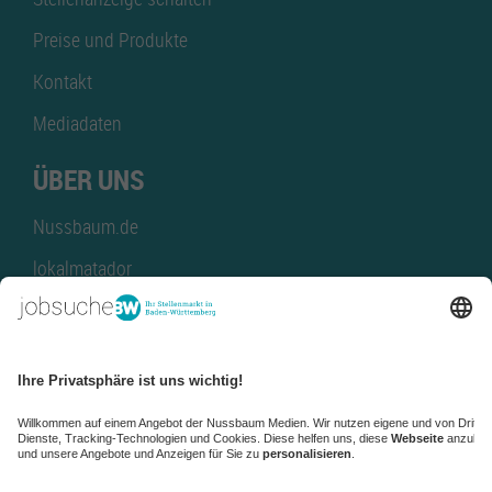
Preise und Produkte
Kontakt
Mediadaten
ÜBER UNS
Nussbaum.de
lokalmatador
kaufinBW
Nussbaum Club
NussbaumID
Nussbaum Medien