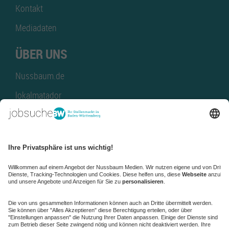
Kontakt
Mediadaten
ÜBER UNS
Nussbaum.de
lokalmatador
kaufinBW
Nussbaum Club
NussbaumID
Nussbaum Medien
de.jobble.org