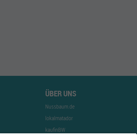
ÜBER UNS
Nussbaum.de
lokalmatador
kaufinBW