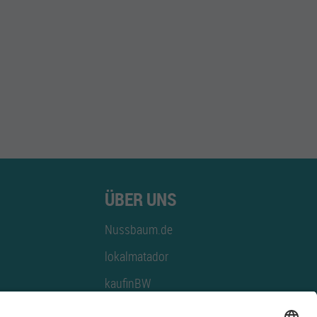
ÜBER UNS
für neu anreisende Patient*innen; Begleitung bei
Nussbaum.de
lokalmatador
kaufinBW
Nussbaum Club