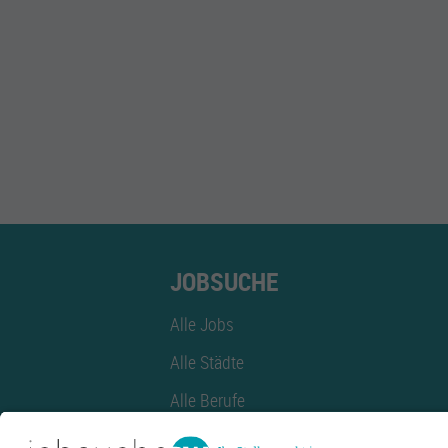
info.gensbach
http://www.med
07224 9920
Langer Weg 3
76593 Gernsb
AKTUELLE JOBS (
1
)
Ehrenamtliche*r Helfer*in für Besuchsdiens
JOBSUCHE
Begrüßung und Unterstützung am Aufnahmetag (z. B. 
Spaziergängen und kleinen Aktivitäten;...
09.07.2026
Gernsbach
Alle Jobs
Alle Städte
Alle Berufe
Alle Berufe nach Stadt