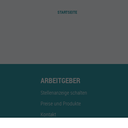
@mediclin.de
STARTSEITE
iclin.de/gernsbach
ach
t
ARBEITGEBER
Erklärung des Behandlungsvertrags, Hilfe beim Ausfüllen von Formularen); Hausführungen 
Stellenanzeige schalten
Preise und Produkte
Kontakt
Mediadaten