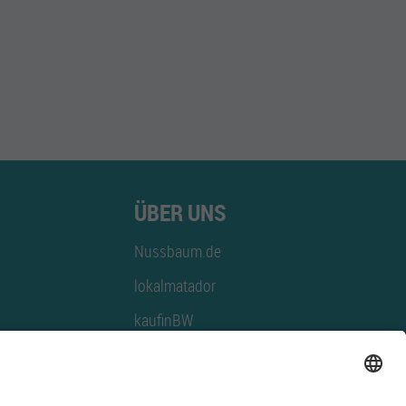
ÜBER UNS
Nussbaum.de
lokalmatador
kaufinBW
Nussbaum Club
NussbaumID