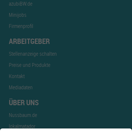
azubiBW.de
Minijobs
Firmenprofil
ARBEITGEBER
Stellenanzeige schalten
Preise und Produkte
Kontakt
Mediadaten
ÜBER UNS
Nussbaum.de
lokalmatador