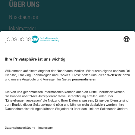
ÜBER UNS
Nussbaum.de
lokalmatador
kaufinBW
Nussbaum Club
NussbaumID
Nussbaum Medien
de.jobble.org
AGB