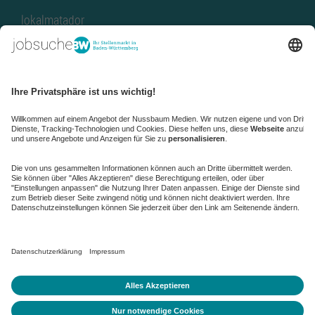
lokalmatador
kaufinBW
Nussbaum Club
NussbaumID
Nussbaum Medien
de.jobble.org
AGB
Datenschutz
Datenschutz-Einstellungen ändern