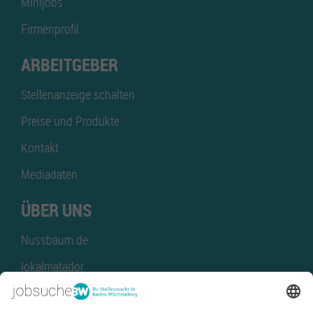
Minijobs
Firmenprofil
ARBEITGEBER
Stellenanzeige schalten
Preise und Produkte
Kontakt
Mediadaten
ÜBER UNS
Nussbaum.de
lokalmatador
kaufinBW