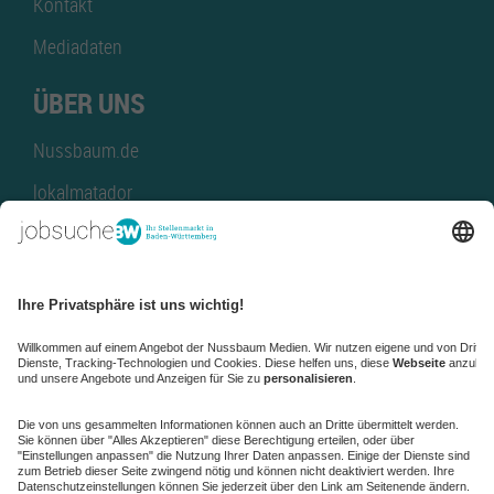
Kontakt
Mediadaten
ÜBER UNS
Nussbaum.de
lokalmatador
kaufinBW
Nussbaum Club
NussbaumID
Nussbaum Medien
de.jobble.org