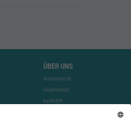
ÜBER UNS
Nussbaum.de
lokalmatador
kaufinBW
Nussbaum Club
NussbaumID