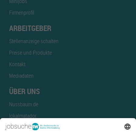
Minijobs
Firmenprofil
ARBEITGEBER
Stellenanzeige schalten
Preise und Produkte
Kontakt
Mediadaten
ÜBER UNS
Nussbaum.de
lokalmatador
kaufinBW