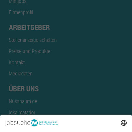
Minijobs
Firmenprofil
ARBEITGEBER
Stellenanzeige schalten
Preise und Produkte
Kontakt
Mediadaten
ÜBER UNS
Nussbaum.de
lokalmatador
kaufinBW