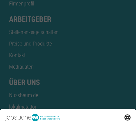
Firmenprofil
ARBEITGEBER
Stellenanzeige schalten
Preise und Produkte
Kontakt
Mediadaten
ÜBER UNS
Nussbaum.de
lokalmatador
kaufinBW
Nussbaum Club