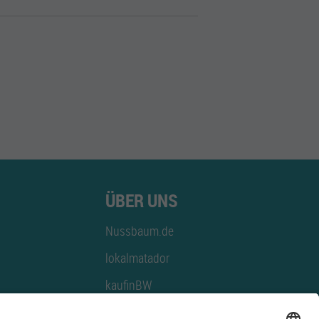
ÜBER UNS
Nussbaum.de
lokalmatador
kaufinBW
Nussbaum Club