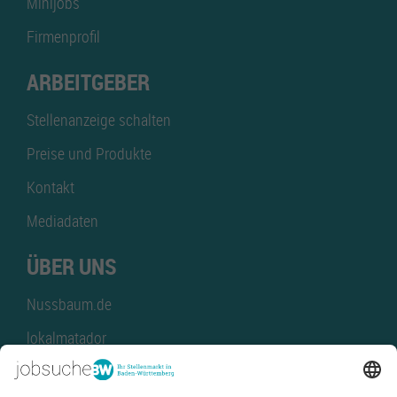
Minijobs
Firmenprofil
ARBEITGEBER
Stellenanzeige schalten
Preise und Produkte
Kontakt
Mediadaten
ÜBER UNS
Nussbaum.de
lokalmatador
kaufinBW