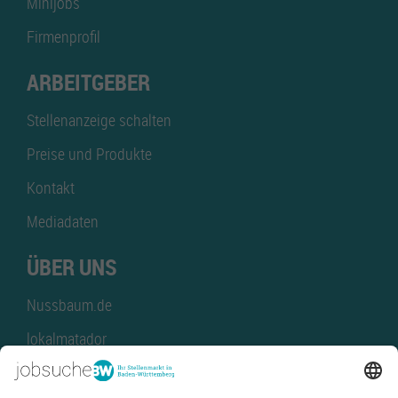
Minijobs
Firmenprofil
ARBEITGEBER
Stellenanzeige schalten
Preise und Produkte
Kontakt
Mediadaten
ÜBER UNS
Nussbaum.de
lokalmatador
kaufinBW