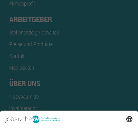
Firmenprofil
ARBEITGEBER
Stellenanzeige schalten
Preise und Produkte
Kontakt
Mediadaten
ÜBER UNS
Nussbaum.de
lokalmatador
kaufinBW
Nussbaum Club