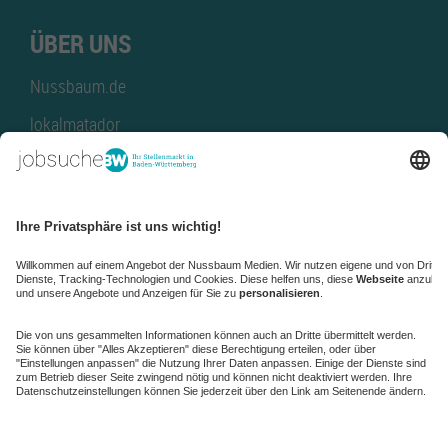
ÜBER UNS
Nussbaum.de
lokalmatador
kaufinBW
Nussbaum Club
NussbaumID
Nussbaum Medien
de.jobble.org