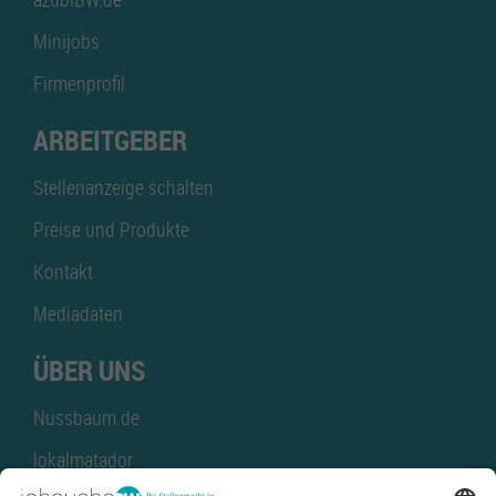
Minijobs
Firmenprofil
ARBEITGEBER
Stellenanzeige schalten
Preise und Produkte
Kontakt
Mediadaten
ÜBER UNS
Nussbaum.de
lokalmatador