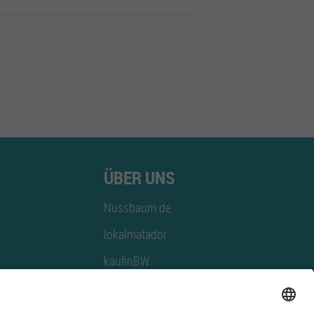
ÜBER UNS
Nussbaum.de
lokalmatador
kaufinBW
Nussbaum Club